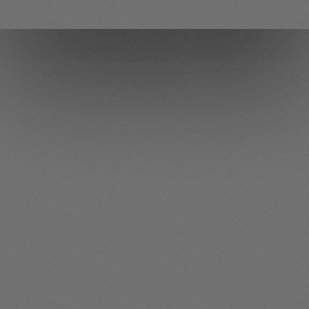
OddDance
театр