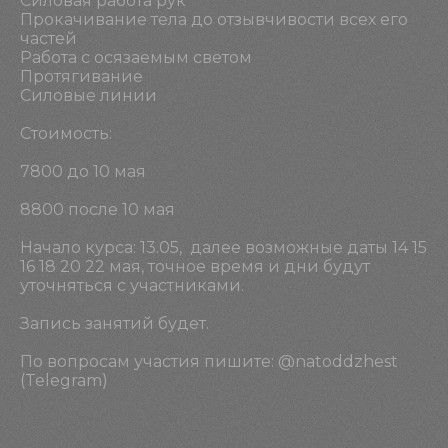
Силовая работа рук
Прокачивание тела до отзывчивости всех его
частей
Работа с осязаемым светом
КЛАССЫ
Протягивание
ПРОЕКТЫ
Силовые линии
ЭКСПЕДИЦИИ
Стоимость:
БУТОё
7800 до 10 мая
наши соцсети
ВК
инст
ТГ
8800 после 10 мая
Начало курса: 13.05, далее возможные даты 14 15
для организаторов
16 18 20 22 мая, точное время и дни будут
+7 904 558 75 26
уточняться с участниками.
odddance@gmail.com
Запись занятий будет.
По вопросам участия пишите: @natoddzhest
ВК
ТГ
(Telegram)
Политика конфиденциальности
разработка сайта