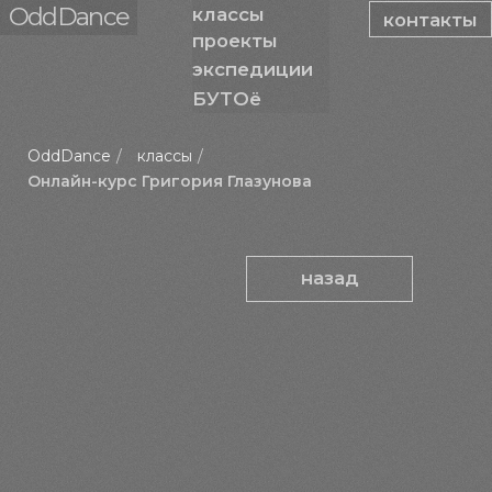
OddDance
классы
контакты
проекты
экспедиции
БУТОё
OddDance
/
классы
/
Онлайн-курс Григория Глазунова
назад