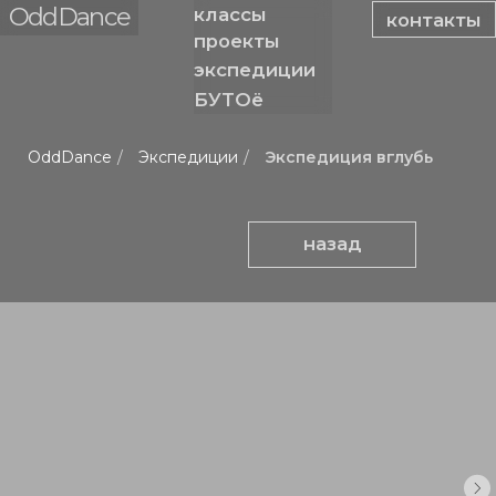
OddDance
классы
контакты
проекты
экспедиции
БУТОё
OddDance
/
Экспедиции
/
Экспедиция вглубь
назад