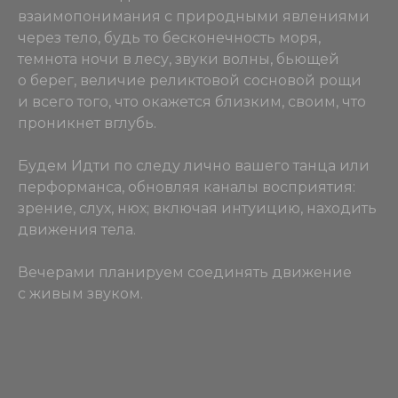
взаимопонимания с природными явлениями
через тело, будь то бесконечность моря,
темнота ночи в лесу, звуки волны, бьющей
о берег, величие реликтовой сосновой рощи
и всего того, что окажется близким, своим, что
проникнет вглубь.
Будем Идти по следу лично вашего танца или
перформанса, обновляя каналы восприятия:
зрение, слух, нюх; включая интуицию, находить
движения тела.
Вечерами планируем соединять движение
с живым звуком.
КЛАССЫ
ПРОЕКТЫ