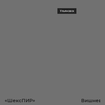
ЭКСПЕДИЦИИ
БУТОё
Ульяновск
наши соцсети
ВК
инст
ТГ
для организаторов
+7 904 558 75 26
odddance@gmail.com
ВК
ТГ
Политика конфиденциальности
разработка сайта
OddDance
театр
«ШексПИР»
Вишневы