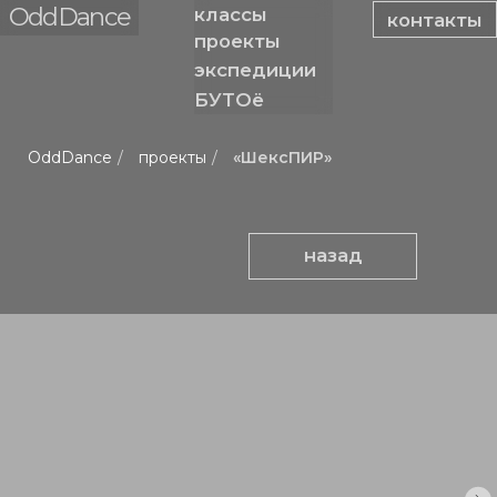
OddDance
классы
контакты
проекты
экспедиции
БУТОё
OddDance
/
проекты
/
«ШексПИР»
назад